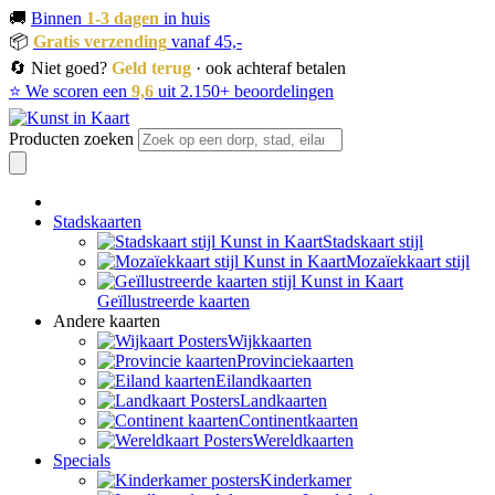
🚚
Binnen
1-3 dagen
in huis
📦
Gratis verzending
vanaf 45,-
🔄 Niet goed?
Geld terug
· ook achteraf betalen
⭐ We scoren een
9,6
uit 2.150+ beoordelingen
Producten zoeken
Stadskaarten
Stadskaart stijl
Mozaïekkaart stijl
Geïllustreerde kaarten
Andere kaarten
Wijkkaarten
Provinciekaarten
Eilandkaarten
Landkaarten
Continentkaarten
Wereldkaarten
Specials
Kinderkamer