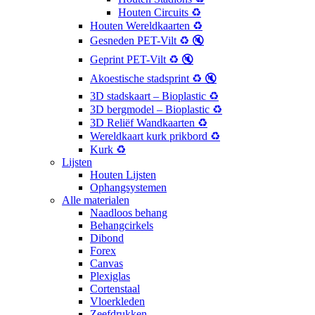
Houten Circuits ♻️
Houten Wereldkaarten ♻️
Gesneden PET-Vilt ♻️ 🔇
Geprint PET-Vilt ♻️ 🔇
Akoestische stadsprint ♻️ 🔇
3D stadskaart – Bioplastic ♻️
3D bergmodel – Bioplastic ♻️
3D Reliëf Wandkaarten ♻️
Wereldkaart kurk prikbord ♻️
Kurk ♻️
Lijsten
Houten Lijsten
Ophangsystemen
Alle materialen
Naadloos behang
Behangcirkels
Dibond
Forex
Canvas
Plexiglas
Cortenstaal
Vloerkleden
Zeefdrukken