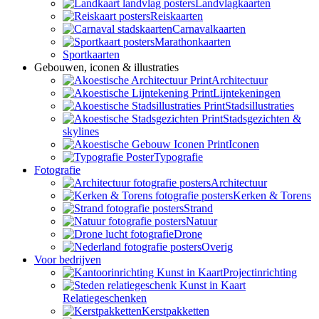
Landvlagkaarten
Reiskaarten
Carnavalkaarten
Marathonkaarten
Sportkaarten
Gebouwen, iconen & illustraties
Architectuur
Lijntekeningen
Stadsillustraties
Stadsgezichten &
skylines
Iconen
Typografie
Fotografie
Architectuur
Kerken & Torens
Strand
Natuur
Drone
Overig
Voor bedrijven
Projectinrichting
Relatiegeschenken
Kerstpakketten