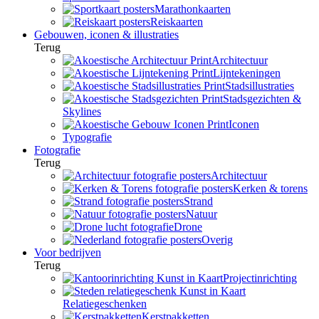
Marathonkaarten
Reiskaarten
Gebouwen, iconen & illustraties
Terug
Architectuur
Lijntekeningen
Stadsillustraties
Stadsgezichten &
Skylines
Iconen
Typografie
Fotografie
Terug
Architectuur
Kerken & torens
Strand
Natuur
Drone
Overig
Voor bedrijven
Terug
Projectinrichting
Relatiegeschenken
Kerstpakketten