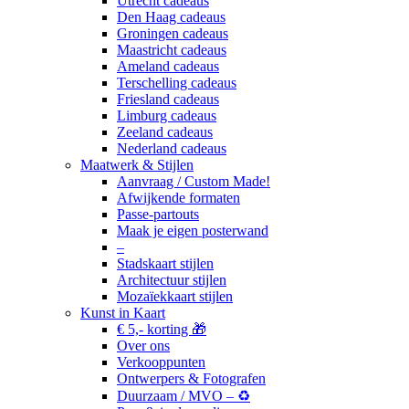
Utrecht cadeaus
Den Haag cadeaus
Groningen cadeaus
Maastricht cadeaus
Ameland cadeaus
Terschelling cadeaus
Friesland cadeaus
Limburg cadeaus
Zeeland cadeaus
Nederland cadeaus
Maatwerk & Stijlen
Aanvraag / Custom Made!
Afwijkende formaten
Passe-partouts
Maak je eigen posterwand
–
Stadskaart stijlen
Architectuur stijlen
Mozaïekkaart stijlen
Kunst in Kaart
€ 5,- korting 🎁
Over ons
Verkooppunten
Ontwerpers & Fotografen
Duurzaam / MVO – ♻️