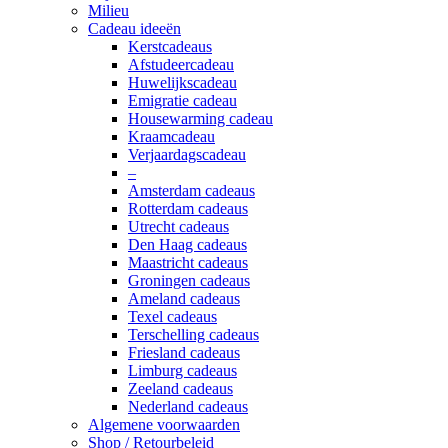
Milieu
Cadeau ideeën
Kerstcadeaus
Afstudeercadeau
Huwelijkscadeau
Emigratie cadeau
Housewarming cadeau
Kraamcadeau
Verjaardagscadeau
–
Amsterdam cadeaus
Rotterdam cadeaus
Utrecht cadeaus
Den Haag cadeaus
Maastricht cadeaus
Groningen cadeaus
Ameland cadeaus
Texel cadeaus
Terschelling cadeaus
Friesland cadeaus
Limburg cadeaus
Zeeland cadeaus
Nederland cadeaus
Algemene voorwaarden
Shop / Retourbeleid