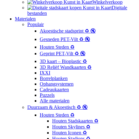
Winkelverkoop
Digitale
bestanden
Materialen
Populair
Akoestische stadsprint ♻️ 🔇
Gesneden PET-Vilt ♻️ 🔇
Houten Steden ♻️
Geprint PET-Vilt ♻️ 🔇
3D kaart – Bioplastic ♻️
3D Reliëf Wandkaarten ♻️
IXXI
Borrelplanken
Ophangsystemen
Cadeaukaarten
Puzzels
Alle materialen
Duurzaam & Akoestisch ♻️ 🔇
Houten Steden ♻️
Houten Stadskaarten ♻️
Houten Skylines ♻️
Houten Iconen ♻️
Houten Stadions ♻️