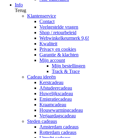
Info
Terug
Klantenservice
Contact
Veelgestelde vragen
Shop / retourbeleid
Webwinkelkeurmerk 9,6!
Kwaliteit
Privacy en cookies
Garantie & klachten
Mijn account
Mijn bestellingen
Track & Trace
Cadeau ideeën
Kerstcadeau
Afstudeercadeau
Huwelijkscadeau
Emigratiecadeau
Kraamcadeau
Housewarmingcadeau
Verjaardagscadeau
Steden cadeaus
Amsterdam cadeaus
Rotterdam cadeaus
Utrecht cadeaus