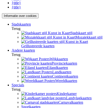
{title}
{title}
Informatie over cookies
Stadskaarten
Terug
Stadskaart stijl
Mozaïekkaart stijl
Geïllustreerde kaarten
Andere kaarten
Terug
Wijkkaarten
Provinciekaarten
Eilandkaarten
Landkaarten
Continentkaarten
Wereldkaarten
Specials
Terug
Kinderkamer
Landvlagkaarten
Carnavalkaarten
Sportkaarten