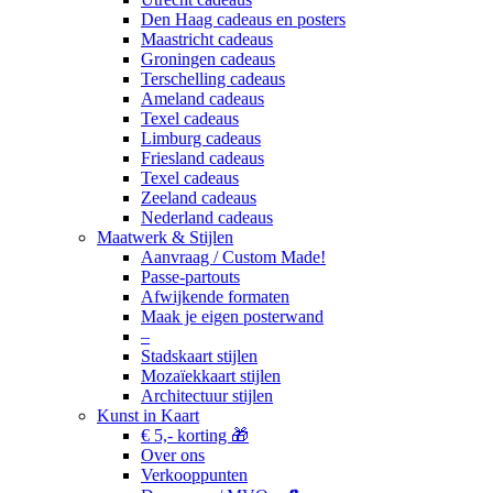
Den Haag cadeaus en posters
Maastricht cadeaus
Groningen cadeaus
Terschelling cadeaus
Ameland cadeaus
Texel cadeaus
Limburg cadeaus
Friesland cadeaus
Texel cadeaus
Zeeland cadeaus
Nederland cadeaus
Maatwerk & Stijlen
Aanvraag / Custom Made!
Passe-partouts
Afwijkende formaten
Maak je eigen posterwand
–
Stadskaart stijlen
Mozaïekkaart stijlen
Architectuur stijlen
Kunst in Kaart
€ 5,- korting 🎁
Over ons
Verkooppunten