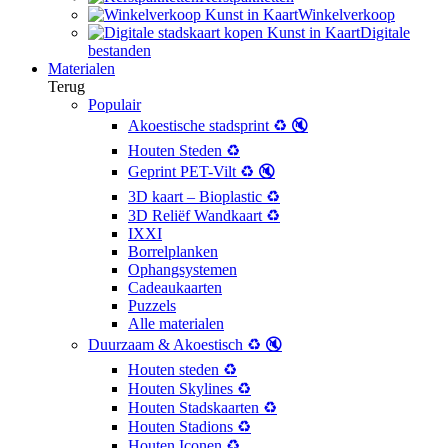
Winkelverkoop
Digitale
bestanden
Materialen
Terug
Populair
Akoestische stadsprint ♻️ 🔇
Houten Steden ♻️
Geprint PET-Vilt ♻️ 🔇
3D kaart – Bioplastic ♻️
3D Reliëf Wandkaart ♻️
IXXI
Borrelplanken
Ophangsystemen
Cadeaukaarten
Puzzels
Alle materialen
Duurzaam & Akoestisch ♻️ 🔇
Houten steden ♻️
Houten Skylines ♻️
Houten Stadskaarten ♻️
Houten Stadions ♻️
Houten Iconen ♻️