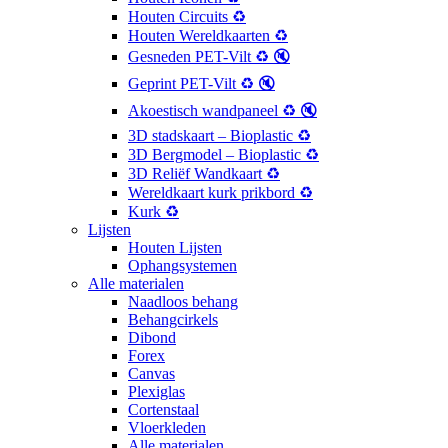
Houten Circuits ♻️
Houten Wereldkaarten ♻️
Gesneden PET-Vilt ♻️ 🔇
Geprint PET-Vilt ♻️ 🔇
Akoestisch wandpaneel ♻️ 🔇
3D stadskaart – Bioplastic ♻️
3D Bergmodel – Bioplastic ♻️
3D Reliëf Wandkaart ♻️
Wereldkaart kurk prikbord ♻️
Kurk ♻️
Lijsten
Houten Lijsten
Ophangsystemen
Alle materialen
Naadloos behang
Behangcirkels
Dibond
Forex
Canvas
Plexiglas
Cortenstaal
Vloerkleden
Alle materialen