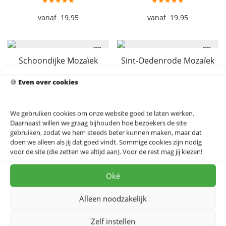
★★★★★
★★★★★
19.95
19.95
Schoondijke Mozaïek
Sint-Oedenrode Mozaïek
Stadskaart
Stadskaart
🍪
Even over cookies
★★★★★
★★★★★
19.95
19.95
We gebruiken cookies om onze website goed te laten werken.
Daarnaast willen we graag bijhouden hoe bezoekers de site
gebruiken, zodat we hem steeds beter kunnen maken, maar dat
doen we alleen als jij dat goed vindt. Sommige cookies zijn nodig
Sneek Mozaïek Stadskaart
Someren Mozaïek
voor de site (die zetten we altijd aan). Voor de rest mag jij kiezen!
Stadskaart
★★★★★
★★★★★
Oké
19.95
19.95
Alleen noodzakelijk
Zelf instellen