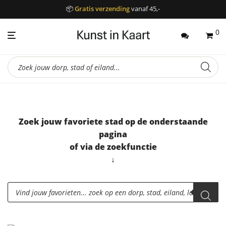
📦
Gratis verzending
vanaf 45,-
0
Producten
zoeken
Zoek jouw favoriete stad op de onderstaande
pagina
of via de zoekfunctie
↓
Producten
zoeken