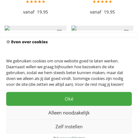
★★★★★
★★★★★
19.95
19.95
Oeteldonk Carnaval
Ooi en Ramsgat Carnaval
🍪
Even over cookies
Stadskaart
Stadskaart
★★★★★
★★★★★
We gebruiken cookies om onze website goed te laten werken.
19.95
19.95
Daarnaast willen we graag bijhouden hoe bezoekers de site
gebruiken, zodat we hem steeds beter kunnen maken, maar dat
doen we alleen als jij dat goed vindt. Sommige cookies zijn nodig
voor de site (die zetten we altijd aan). Voor de rest mag jij kiezen!
Ossekoppenrijk Carnaval
Papgat Carnaval
Stadskaart
Stadskaart
Oké
★★★★★
★★★★★
Alleen noodzakelijk
19.95
19.95
Zelf instellen