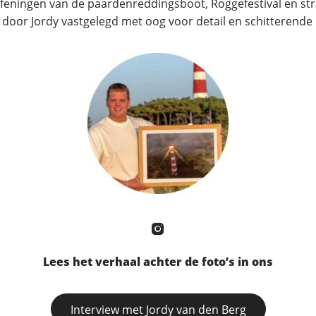
efeningen van de paardenreddingsboot, Roggefestival en st
door Jordy vastgelegd met oog voor detail en schitterende 
Lees het verhaal achter de foto’s in ons
Interview met Jordy van den Berg