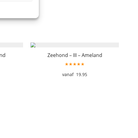
and
Zeehond – III – Ameland
★★★★★
19.95