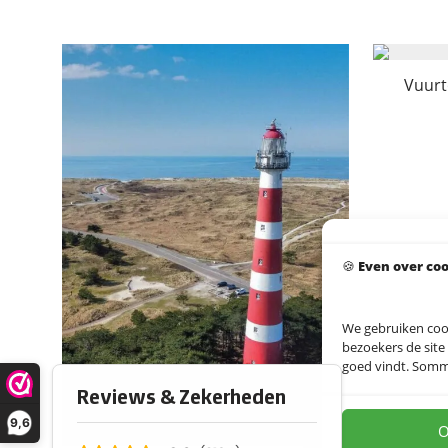
Vuurt
🍪
Even over co
We gebruiken coo
bezoekers de site
goed vindt. Sommig
9,6
O