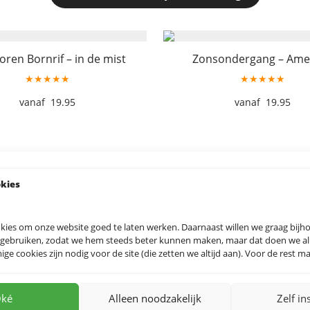
oren Bornrif – in de mist
Zonsondergang – Ame
★★★★★
★★★★★
19.95
19.95
okies
kies om onze website goed te laten werken. Daarnaast willen we graag bij
 gebruiken, zodat we hem steeds beter kunnen maken, maar dat doen we allee
e cookies zijn nodig voor de site (die zetten we altijd aan). Voor de rest mag
ké
Alleen noodzakelijk
Zelf in