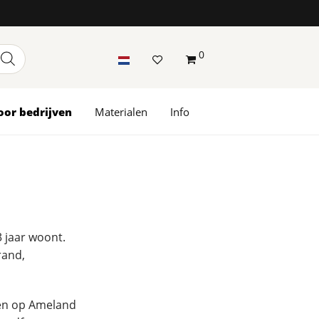
0
oor bedrijven
Materialen
Info
3 jaar woont.
rand,
en op Ameland