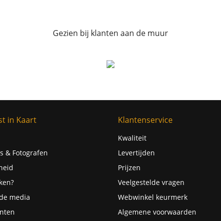
Gezien bij klanten aan de muur
t in Kaart
Klantenservice
Kwaliteit
s & Fotografen
Levertijden
heid
Prijzen
ken?
Veelgestelde vragen
 de media
Webwinkel keurmerk
nten
Algemene voorwaarden