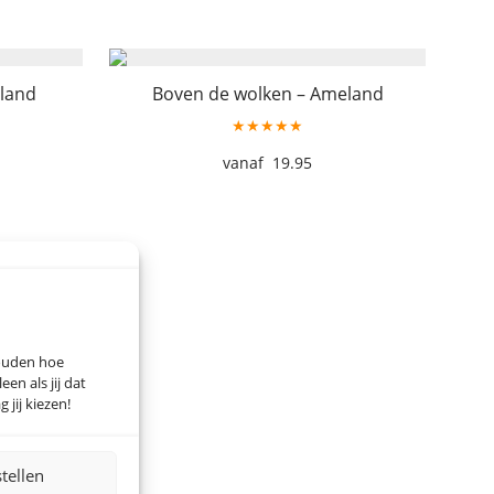
land
Boven de wolken – Ameland
★★★★★
19.95
houden hoe
n als jij dat
 jij kiezen!
stellen