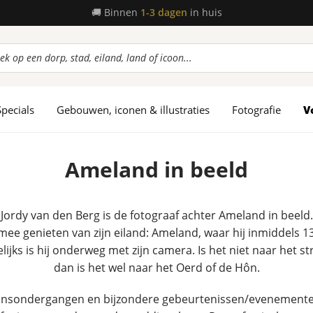
📦
Gratis verzending
vanaf 45,-
ucten
en
Specials
Gebouwen, iconen & illustraties
Fotografie
V
Ameland in beeld
Jordy van den Berg is de fotograaf achter Ameland in beeld.
 mee genieten van zijn eiland: Ameland, waar hij inmiddels 1
lijks is hij onderweg met zijn camera. Is het niet naar het st
dan is het wel naar het Oerd of de Hôn.
onsondergangen en bijzondere gebeurtenissen/evenement