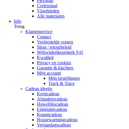
Plexiglas
Cortenstaal
Vloerkleden
Alle materialen
Info
Terug
Klantenservice
Contact
Veelgestelde vragen
Shop / retourbeleid
Webwinkelkeurmerk 9,6!
Kwaliteit
Privacy en cookies
Garantie & klachten
Mijn account
Mijn bestellingen
Track & Trace
Cadeau ideeën
Kerstcadeau
Afstudeercadeau
Huwelijkscadeau
Emigratiecadeau
Kraamcadeau
Housewarmingcadeau
Verjaardagscadeau