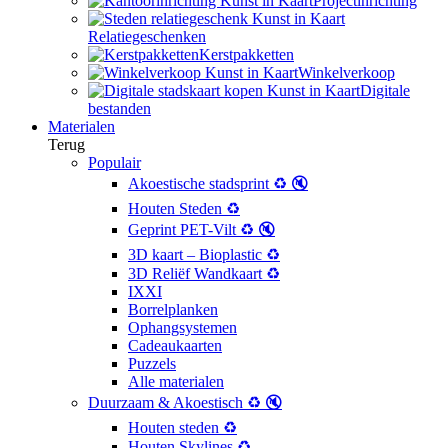
Projectinrichting
Relatiegeschenken
Kerstpakketten
Winkelverkoop
Digitale
bestanden
Materialen
Terug
Populair
Akoestische stadsprint ♻️ 🔇
Houten Steden ♻️
Geprint PET-Vilt ♻️ 🔇
3D kaart – Bioplastic ♻️
3D Reliëf Wandkaart ♻️
IXXI
Borrelplanken
Ophangsystemen
Cadeaukaarten
Puzzels
Alle materialen
Duurzaam & Akoestisch ♻️ 🔇
Houten steden ♻️
Houten Skylines ♻️