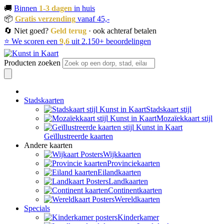
🚚
Binnen
1-3 dagen
in huis
📦
Gratis verzending
vanaf 45,-
🔄 Niet goed?
Geld terug
· ook achteraf betalen
⭐ We scoren een
9,6
uit 2.150+ beoordelingen
Producten zoeken
Stadskaarten
Stadskaart stijl
Mozaïekkaart stijl
Geïllustreerde kaarten
Andere kaarten
Wijkkaarten
Provinciekaarten
Eilandkaarten
Landkaarten
Continentkaarten
Wereldkaarten
Specials
Kinderkamer