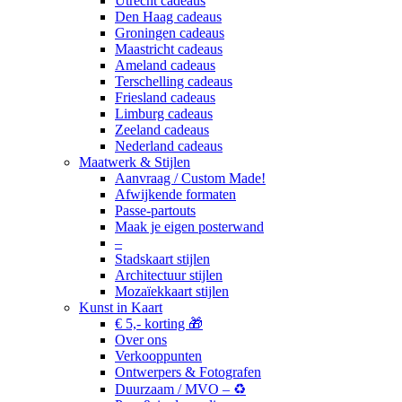
Utrecht cadeaus
Den Haag cadeaus
Groningen cadeaus
Maastricht cadeaus
Ameland cadeaus
Terschelling cadeaus
Friesland cadeaus
Limburg cadeaus
Zeeland cadeaus
Nederland cadeaus
Maatwerk & Stijlen
Aanvraag / Custom Made!
Afwijkende formaten
Passe-partouts
Maak je eigen posterwand
–
Stadskaart stijlen
Architectuur stijlen
Mozaïekkaart stijlen
Kunst in Kaart
€ 5,- korting 🎁
Over ons
Verkooppunten
Ontwerpers & Fotografen
Duurzaam / MVO – ♻️