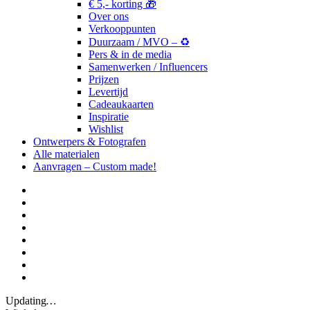
€ 5,- korting 🎁
Over ons
Verkooppunten
Duurzaam / MVO – ♻️
Pers & in de media
Samenwerken / Influencers
Prijzen
Levertijd
Cadeaukaarten
Inspiratie
Wishlist
Ontwerpers & Fotografen
Alle materialen
Aanvragen – Custom made!
Updating
…