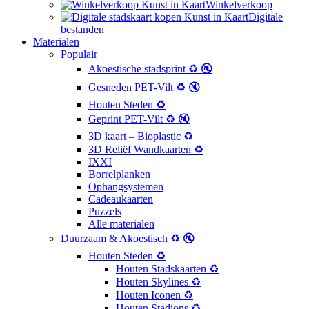
Winkelverkoop
Digitale
bestanden
Materialen
Populair
Akoestische stadsprint ♻️ 🔇
Gesneden PET-Vilt ♻️ 🔇
Houten Steden ♻️
Geprint PET-Vilt ♻️ 🔇
3D kaart – Bioplastic ♻️
3D Reliëf Wandkaarten ♻️
IXXI
Borrelplanken
Ophangsystemen
Cadeaukaarten
Puzzels
Alle materialen
Duurzaam & Akoestisch ♻️ 🔇
Houten Steden ♻️
Houten Stadskaarten ♻️
Houten Skylines ♻️
Houten Iconen ♻️
Houten Stadions ♻️