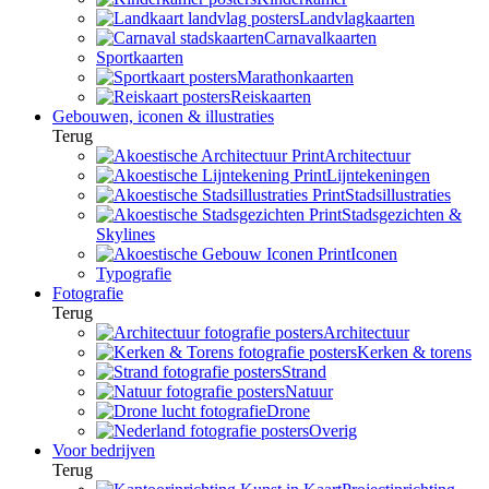
Landvlagkaarten
Carnavalkaarten
Sportkaarten
Marathonkaarten
Reiskaarten
Gebouwen, iconen & illustraties
Terug
Architectuur
Lijntekeningen
Stadsillustraties
Stadsgezichten &
Skylines
Iconen
Typografie
Fotografie
Terug
Architectuur
Kerken & torens
Strand
Natuur
Drone
Overig
Voor bedrijven
Terug