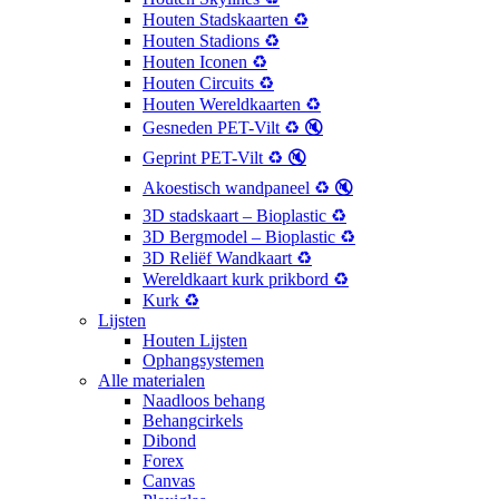
Houten Stadskaarten ♻️
Houten Stadions ♻️
Houten Iconen ♻️
Houten Circuits ♻️
Houten Wereldkaarten ♻️
Gesneden PET-Vilt ♻️ 🔇
Geprint PET-Vilt ♻️ 🔇
Akoestisch wandpaneel ♻️ 🔇
3D stadskaart – Bioplastic ♻️
3D Bergmodel – Bioplastic ♻️
3D Reliëf Wandkaart ♻️
Wereldkaart kurk prikbord ♻️
Kurk ♻️
Lijsten
Houten Lijsten
Ophangsystemen
Alle materialen
Naadloos behang
Behangcirkels
Dibond
Forex
Canvas