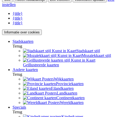
instellen
{title}
{title}
{title}
Informatie over cookies
Stadskaarten
Terug
Stadskaart stijl
Mozaïekkaart stijl
Geïllustreerde kaarten
Andere kaarten
Terug
Wijkkaarten
Provinciekaarten
Eilandkaarten
Landkaarten
Continentkaarten
Wereldkaarten
Specials
Terug
Kinderkamer