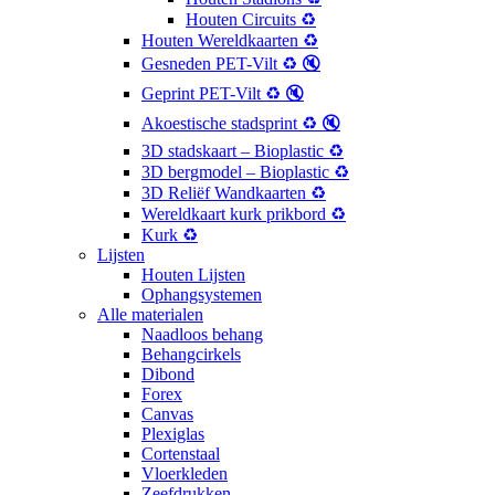
Houten Circuits ♻️
Houten Wereldkaarten ♻️
Gesneden PET-Vilt ♻️ 🔇
Geprint PET-Vilt ♻️ 🔇
Akoestische stadsprint ♻️ 🔇
3D stadskaart – Bioplastic ♻️
3D bergmodel – Bioplastic ♻️
3D Reliëf Wandkaarten ♻️
Wereldkaart kurk prikbord ♻️
Kurk ♻️
Lijsten
Houten Lijsten
Ophangsystemen
Alle materialen
Naadloos behang
Behangcirkels
Dibond
Forex
Canvas
Plexiglas
Cortenstaal
Vloerkleden
Zeefdrukken