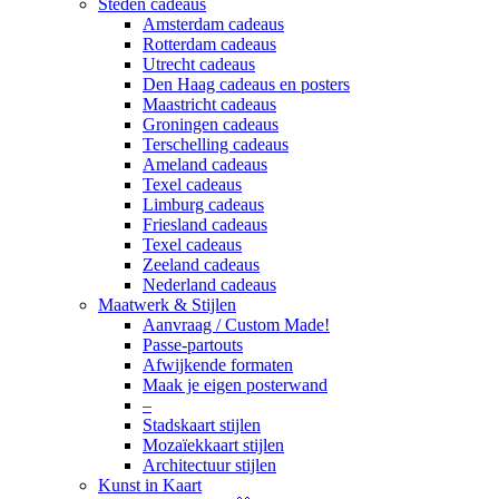
Steden cadeaus
Amsterdam cadeaus
Rotterdam cadeaus
Utrecht cadeaus
Den Haag cadeaus en posters
Maastricht cadeaus
Groningen cadeaus
Terschelling cadeaus
Ameland cadeaus
Texel cadeaus
Limburg cadeaus
Friesland cadeaus
Texel cadeaus
Zeeland cadeaus
Nederland cadeaus
Maatwerk & Stijlen
Aanvraag / Custom Made!
Passe-partouts
Afwijkende formaten
Maak je eigen posterwand
–
Stadskaart stijlen
Mozaïekkaart stijlen
Architectuur stijlen
Kunst in Kaart