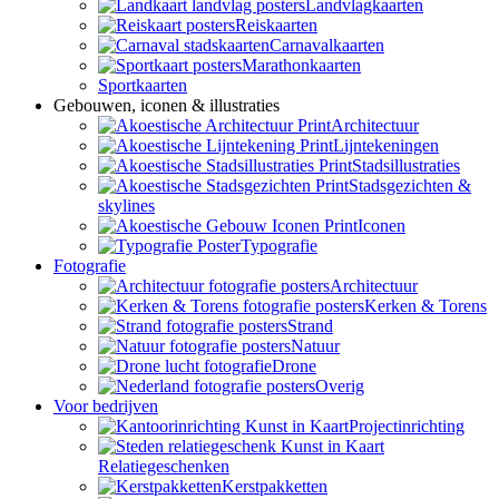
Landvlagkaarten
Reiskaarten
Carnavalkaarten
Marathonkaarten
Sportkaarten
Gebouwen, iconen & illustraties
Architectuur
Lijntekeningen
Stadsillustraties
Stadsgezichten &
skylines
Iconen
Typografie
Fotografie
Architectuur
Kerken & Torens
Strand
Natuur
Drone
Overig
Voor bedrijven
Projectinrichting
Relatiegeschenken
Kerstpakketten