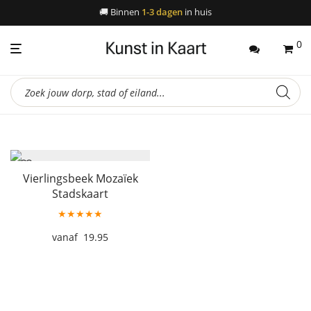
🚚
Binnen
1-3 dagen
in huis
0
Producten
zoeken
Vierlingsbeek Mozaïek
Stadskaart
★★★★★
19.95