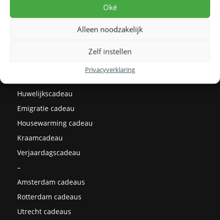
Levertijden
Oké
Prijzen
Alleen noodzakelijk
Milieu
Cadeau ideeën
Zelf instellen
Kerstcadeaus
Privacyverklaring
Afstudeercadeau
Huwelijkscadeau
Emigratie cadeau
Housewarming cadeau
Kraamcadeau
Verjaardagscadeau
–
Amsterdam cadeaus
Rotterdam cadeaus
Utrecht cadeaus