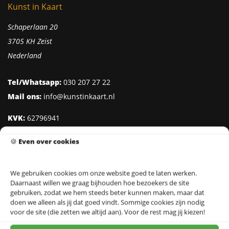
Kunst in Kaart
Schaperlaan 20
3705 KH Zeist
Nederland
Tel/Whatsapp:
030 207 27 22
Mail ons:
info@kunstinkaart.nl
KVK:
62796941
Btw:
NL002322938B41
🍪
Even over cookies
IBAN:
NL95 INGB 0006 8527 18
We gebruiken cookies om onze website goed te laten werken.
Daarnaast willen we graag bijhouden hoe bezoekers de site
Klantenservice
gebruiken, zodat we hem steeds beter kunnen maken, maar dat
doen we alleen als jij dat goed vindt. Sommige cookies zijn nodig
Over Kunst in Kaart
voor de site (die zetten we altijd aan). Voor de rest mag jij kiezen!
Ontwerpers & Fotografen